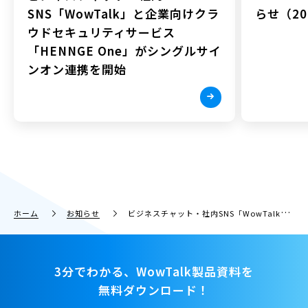
SNS「WowTalk」と企業向けクラ
らせ（202
ウドセキュリティサービス
「HENNGE One」がシングルサイ
ンオン連携を開始
ホーム
お知らせ
ビジネスチャット・社内SNS「WowTalk」がサービスリリースから9周年！10周年に向けて「匿名相談機能」や「カレンダー機能」の拡充を予定
3分でわかる、WowTalk製品資料を
無料ダウンロード！