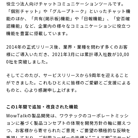
役立つ法人向けチャットコミュニケーションツールです。
「個別チャット」や「グループトーク」といったチャット機
能のほか、「共有(掲示板)機能」や「日報機能」、「安否確
認機能」など、企業内の様々なコミュニケーションに役立つ
機能を豊富に搭載しています。
2014年の正式リリース後、業界・業種を問わず多くのお客
様にご導入いただき、2021年3月には累計導入社数が10,00
0社を突破しました。
そしてこのたび、サービスリリースから9周年を迎えること
ができました。これもひとえに皆様のご愛顧とご支援による
ものと、心より感謝申し上げます。
この1年間で追加・改良された機能
WowTalkの製品開発は、ワウテックのコーポレートミッシ
ョンに基づく製品コンセプトの体現を開発方針の軸に据えつ
つ、お客様から寄せられたご意見・ご要望の積極的な反映を
重視しており、ご利用ユーザーの皆様と“二人三脚”でサービ