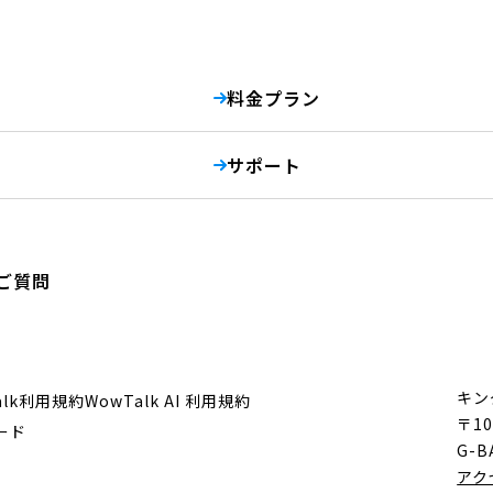
料金プラン
サポート
ご質問
キン
alk利用規約
WowTalk AI 利用規約
〒10
ード
G-B
アク