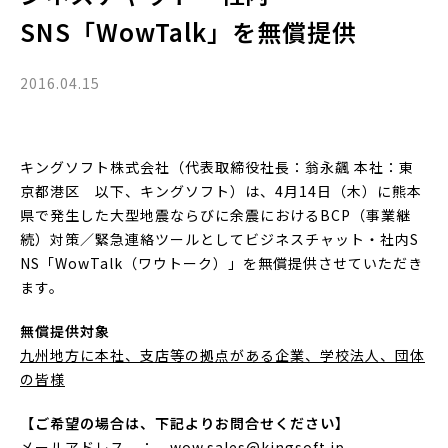
SNS「WowTalk」を無償提供
2016.04.15
キングソフト株式会社（代表取締役社長：翁永飆 本社：東
京都港区 以下、キングソフト）は、4月14日（木）に熊本
県で発生した大型地震ならびに余震におけるBCP（事業継
続）対策／緊急連絡ツールとしてビジネスチャット・社内S
NS「WowTalk（ワウトーク）」を無償提供させていただき
ます。
無償提供対象
九州地方に本社、支店等の拠点がある企業、学校法人、団体
の皆様
【ご希望の場合は、下記よりお問合せください】
メールアドレス ： wow.sales@kingsoft.jp