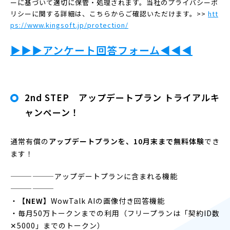
ーに基づいて適切に保管・処理されます。当社のプライバシーポ
リシーに関する詳細は、こちらからご確認いただけます。>>
htt
ps://www.kingsoft.jp/protection/
▶︎▶︎▶︎
アンケート回答フォーム
◀︎◀︎◀︎
2nd STEP アップデートプラン トライアルキ
ャンペーン！
通常有償の
アップデートプランを、10月末まで無料体験
でき
ます！
——————アップデートプランに含まれる機能
——————
・
【NEW】
WowTalk AIの画像付き回答機能
・毎月50万トークンまでの利用（フリープランは「契約ID数
✕5000」までのトークン）