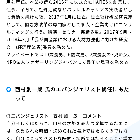
用を歴任。本業の傍ら2015年に株式会社HARESを創業し、
仕事、子育て、社外活動などパラレルキャリアの実践者とし
て活動を続けた後、2017年1月に独立。独立後は複業研究家
として、働き方改革の専門家として個人・企業向けにコンサ
ルティングを行う。講演・セミナー実績多数。2017年9月〜
2018年3月「我が国産業における人材力強化に向けた研究
会」(経済産業省)委員を務めた。
プライベートでは10歳長男、6歳次男、2歳長女の3児の父、
NPO法人ファザーリングジャパンにて最年少理事を務める。
西村創一朗 氏のエバンジェリスト就任にあた
って
◎エバンジェリスト 西村 創一朗 コメント
自分らしくはたらき、自らの才能を最大限発揮するために
は、決められた時間・決められた場所ではたらくのではな
く、自分にとってベストな時間・場所ではたらくことが重要