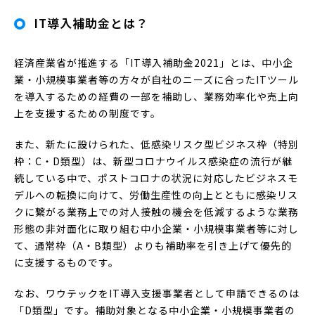
IT導入補助金とは？
経済産業省が推進する「IT導入補助金2021」とは、中小企
業・小規模事業者等の方々が自社のニーズに合ったITツール
を導入するための経費の一部を補助し、業務効率化や売上向
上を支援するための制度です。
また、新たに設けられた、低感染リスク型ビジネス枠（特別
枠：C・D類型）は、新型コロナウイルス感染症の流⾏が継
続している中で、ポストコロナの状況に対応したビジネスモ
デルへの転換に向けて、労働生産性の向上とともに感染リス
クに繋がる業務上での対人接触の機会を低減するような業務
形態の非対面化に取り組む中⼩企業・小規模事業者等に対し
て、通常枠（A・B類型）よりも補助率を引き上げて優先的
に支援するものです。
なお、ワウテックをIT導入支援事業者として申請できるのは
「D類型」です。補助対象となる中小企業・小規模事業者の