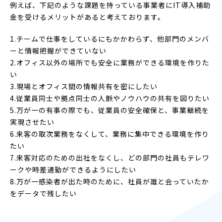
例えば、下記のような課題を持っている事業者にIT導入補助
金を受けるメリットがあると考えております。
1.チームで仕事をしているにもかかわらず、他部門のメンバ
ーと情報把握ができていない
2.オフィス以外の場所でも安全に業務ができる環境を作りた
い
3.現場とオフィス間の情報共有を密にしたい
4.従業員同士や拠点同士の人脈やノウハウの共有を図りたい
5.万が一の有事の際でも、従業員の安全確保と、事業継続を
実現させたい
6.来客の取次業務をなくして、業務に集中できる環境を作り
たい
7.来客対応のための出社をなくし、どの部門の社員もテレワ
ークや時差通勤ができるようにしたい
8.万が一感染者が出た時のために、社員が誰と会っていたか
をデータで残したい