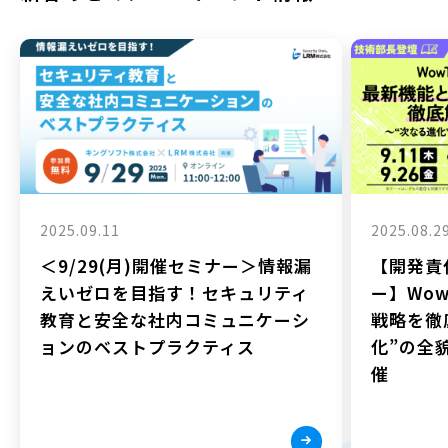
2025.09.11
2025.08.2
＜9/29(月)開催セミナー＞情報漏
【開発責
えいゼロを目指す！セキュリティ
ー】Wow
教育と安全な社内コミュニケーシ
戦略を徹
ョンのベストプラクティス
化”の全貌
催