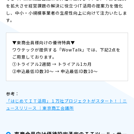
を拡大させ経営課題の解決に役立つIT活用の提案力を強化
し、中小・小規模事業者の生産性向上に向けて注力いたしま
す。
▼東商会員様向けの優待特典▼
ワウテックが提供する「WowTalk」では、下記2点を
ご用意しております。
①トライアル2週間 → トライアル1カ月
②申込最低ID数30～ → 申込最低ID数10～
参考：
「はじめてＩＴ活用」１万社プロジェクトがスタート！｜ニ
ュースリリース ｜東京商工会議所
東商会員向け優待設定予定のＩＴツール・サー