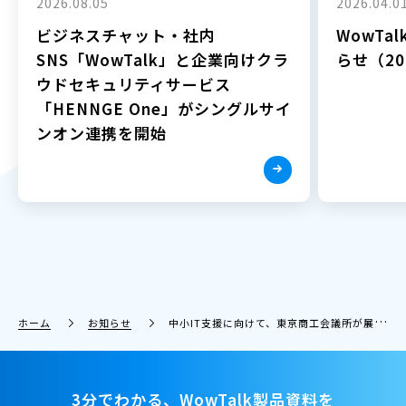
2026.08.05
2026.04.0
ビジネスチャット・社内
WowTa
SNS「WowTalk」と企業向けクラ
らせ（202
ウドセキュリティサービス
「HENNGE One」がシングルサイ
ンオン連携を開始
ホーム
お知らせ
中小IT支援に向けて、東京商工会議所が展開する“「はじめてIT活用」１万社プロジェクト”とワウテックが提携
3分でわかる、WowTalk製品資料を