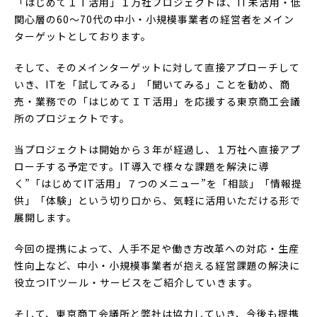
「はじめてＩＴ活用」１万社プロジェクトは、IT未活用・低
関心層の60～70代の中小・小規模事業者の経営者をメイン
ターゲットとしております。
そして、そのメインターゲットに対して直接アプローチして
いき、ITを「試してみる」「聞いてみる」ことを勧め、商
売・業務での「はじめてＩＴ活用」を応援する東京商工会議
所のプロジェクトです。
当プロジェクトは開始から３年が経過し、１万社へ直接アプ
ローチする予定です。IT導入で様々な課題を解決に導
く”「はじめてIT活用」７つのメニュー”を「相談」「情報提
供」「体験」という切り口から、気軽に活用いただける形で
展開します。
今回の提携によって、人手不足や働き方改革への対応・生産
性向上など、中小・小規模事業者が抱える経営課題の解決に
役立つITツール・サービスをご紹介していきます。
そして、東京商工会議所と弊社は協力していき、今後も提携