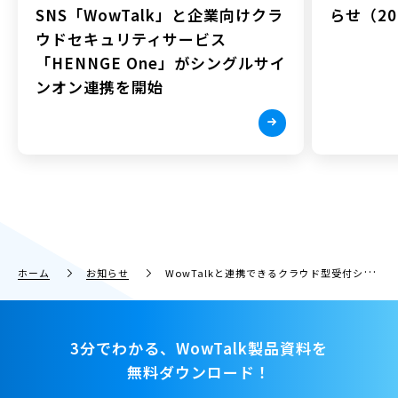
SNS「WowTalk」と企業向けクラ
らせ（202
ウドセキュリティサービス
「HENNGE One」がシングルサイ
ンオン連携を開始
ホーム
お知らせ
WowTalkと連携できるクラウド型受付システム「WowDesk（ワウデスク）」ベータ（β）版をリリース！
3分でわかる、WowTalk製品資料を
無料ダウンロード！