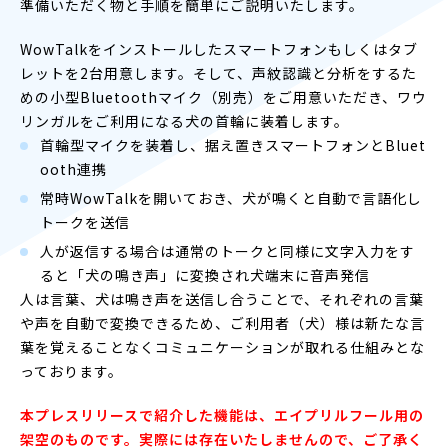
準備いただく物と手順を簡単にご説明いたします。
WowTalkをインストールしたスマートフォンもしくはタブ
レットを2台用意します。そして、声紋認識と分析をするた
めの小型Bluetoothマイク（別売）をご用意いただき、ワウ
リンガルをご利用になる犬の首輪に装着します。
首輪型マイクを装着し、据え置きスマートフォンとBluet
ooth連携
常時WowTalkを開いておき、犬が鳴くと自動で言語化し
トークを送信
人が返信する場合は通常のトークと同様に文字入力をす
ると「犬の鳴き声」に変換され犬端末に音声発信
人は言葉、犬は鳴き声を送信し合うことで、それぞれの言葉
や声を自動で変換できるため、ご利用者（犬）様は新たな言
葉を覚えることなくコミュニケーションが取れる仕組みとな
っております。
本プレスリリースで紹介した機能は、エイプリルフール用の
架空のものです。実際には存在いたしませんので、ご了承く