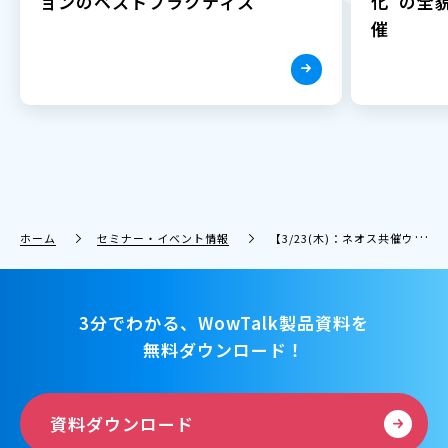
ョンのベストプラクティス
化”の全貌
催
ホーム
セミナー・イベント情報
【3/23(木)：ネオス共催ウェビナー】そのビジネスチャット、BOT入ってますか!? ChatGPTで話題沸騰〜AIチャットボットがビジネスチャットの利便性を加速！〜WowTalk × WowBotのススメ
3分でわかる、WowTalk製品資料を
無料ダウンロード！
資料ダウンロード