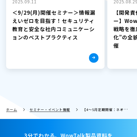
2025.09.11
2025.08.2
＜9/29(月)開催セミナー＞情報漏
【開発責
えいゼロを目指す！セキュリティ
ー】Wow
教育と安全な社内コミュニケーシ
戦略を徹
ョンのベストプラクティス
化”の全貌
催
ホーム
セミナー・イベント情報
【4〜5月定期開催：ネオス共催ウェビナー】そのビジネスチャット、BOT入ってますか!? ChatGPTで話題沸騰〜AIチャットボットがビジネスチャットの利便性を加速！〜WowTalk × WowBotのススメ
3分でわかる、WowTalk製品資料を