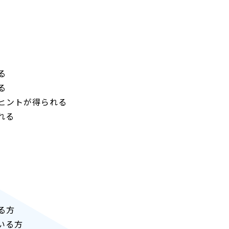
る
る
ヒントが得られる
れる
る方
いる方