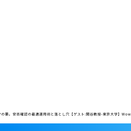
BCPの要。安否確認の最適運用術と落とし穴【ゲスト:関谷教授-東京大学】Wow