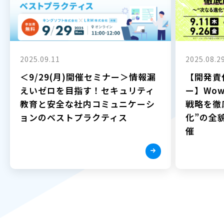
2025.09.11
2025.08.2
＜9/29(月)開催セミナー＞情報漏
【開発責
えいゼロを目指す！セキュリティ
ー】Wow
教育と安全な社内コミュニケーシ
戦略を徹
ョンのベストプラクティス
化”の全貌
催