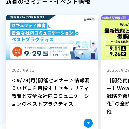
新着のセミナー・イベント情報
2025.09.11
2025.08.2
＜9/29(月)開催セミナー＞情報漏
【開発責
えいゼロを目指す！セキュリティ
ー】Wow
教育と安全な社内コミュニケーシ
戦略を徹
ョンのベストプラクティス
化”の全貌
催