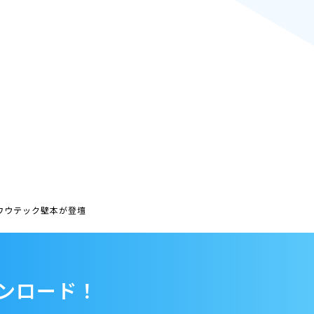
ワウテック壁本が登壇
ンロード！