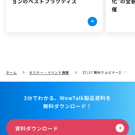
ョンのベストプラクティス
化”の全貌
催
ホーム
セミナー・イベント情報
【7/17 無料ウェビナー】afterコロナを見据えた働き方改革！クラウドRPAのBizteXとワウテックが共催セミナー開催
3分でわかる、WowTalk製品資料を
無料ダウンロード！
資料ダウンロード