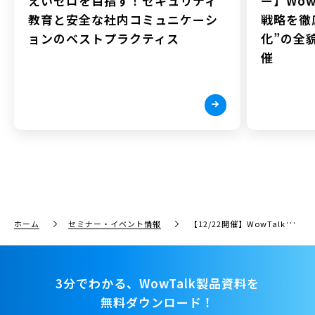
えいゼロを目指す！セキュリティ
ー】Wow
教育と安全な社内コミュニケーシ
戦略を徹
ョンのベストプラクティス
化”の全貌
催
ホーム
セミナー・イベント情報
【12/22開催】WowTalkの新機能と活用シーンをまとめて紹介！今後のリリース予定もチラ見せ！
3分でわかる、WowTalk製品資料を
無料ダウンロード！