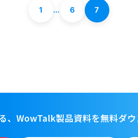
1
…
6
7
る、WowTalk製品資料を
無料ダウ