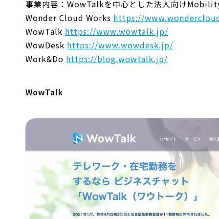
事業内容：WowTalkを中心とした法人向けMobility 
Wonder Cloud Works
https://www.wondercloud
WowTalk
https://www.wowtalk.jp/
WowDesk
https://www.wowdesk.jp/
Work&Do
https://blog.wowtalk.jp/
WowTalk