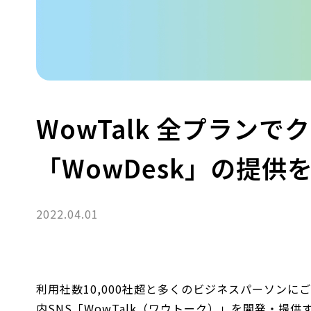
WowTalk 全プラン
「WowDesk」の提供
2022.04.01
利用社数10,000社超と多くのビジネスパーソン
内SNS「WowTalk（ワウトーク）」を開発・提供