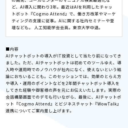
ど、AI導入に関わり3年。最近はAIを利用したチャッ
トボット『Cogmo Attend』で、働き方改革やマーケ
ティングの支援に従事。AIに関する社内セミナーや登
壇なども。 人工知能学会会員。東京大学中退。
■内容
AIチャットボットの導入がIT投資として当たり前になってき
ました。ただ、AIチャットボットは初めてのツールゆえ、導
入時や運用時でのノウハウが社内になく、使えないという結
論におちいることも。このセッションでは、効果のとらえ方
や導入・運用のポイントなどを2年間チャットボット導入を
してきた経験や御客様の声を元にお伝えいたします。実際の
会話構築画面でのデモも行いながら、最後に、AIチャットボ
ット『Cogmo Attend』とビジネスチャット『WowTalk』
連携についてご案内差し上げます。