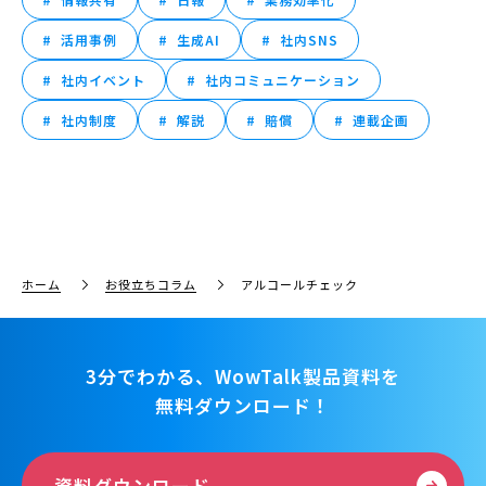
活用事例
生成AI
社内SNS
社内イベント
社内コミュニケーション
社内制度
解説
賠償
連載企画
ホーム
お役立ちコラム
アルコールチェック
3分でわかる、WowTalk製品資料を
無料ダウンロード！
資料ダウンロード