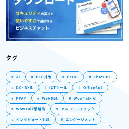
タグ
AI
BCP対策
BYOD
ChatGPT
DX・DX化
ICTツール
OfficeBot
PPAP
Web会議
WowTalk AI
WowTalk活用術
アルコールチェック
インタビュー・対談
エンゲージメント