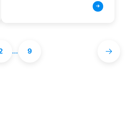
2
…
9