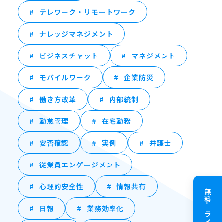
テレワーク・リモートワーク
ナレッジマネジメント
ビジネスチャット
マネジメント
モバイルワーク
企業防災
働き方改革
内部統制
勤怠管理
在宅勤務
安否確認
実例
弁護士
従業員エンゲージメント
心理的安全性
情報共有
無料トライアル
日報
業務効率化