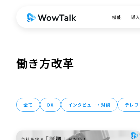
機能
導
働き方改革
全て
DX
インタビュー・対談
テレワ