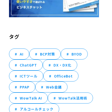
タグ
AI
BCP対策
BYOD
ChatGPT
DX・DX化
ICTツール
OfficeBot
PPAP
Web会議
WowTalk AI
WowTalk活用術
アルコールチェック