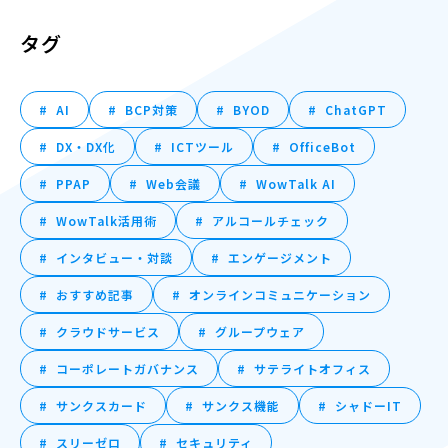
タグ
AI
BCP対策
BYOD
ChatGPT
DX・DX化
ICTツール
OfficeBot
PPAP
Web会議
WowTalk AI
WowTalk活用術
アルコールチェック
インタビュー・対談
エンゲージメント
おすすめ記事
オンラインコミュニケーション
クラウドサービス
グループウェア
コーポレートガバナンス
サテライトオフィス
サンクスカード
サンクス機能
シャドーIT
スリーゼロ
セキュリティ