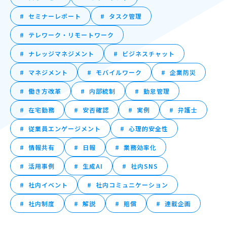
セミナーレポート
タスク管理
テレワーク・リモートワーク
ナレッジマネジメント
ビジネスチャット
マネジメント
モバイルワーク
企業防災
働き方改革
内部統制
勤怠管理
在宅勤務
安否確認
実例
弁護士
従業員エンゲージメント
心理的安全性
情報共有
日報
業務効率化
活用事例
生成AI
社内SNS
社内イベント
社内コミュニケーション
社内制度
解説
賠償
連載企画