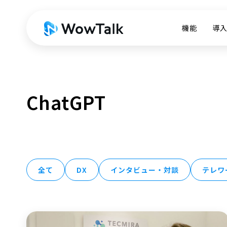
機能
導
ChatGPT
全て
DX
インタビュー・対談
テレワ