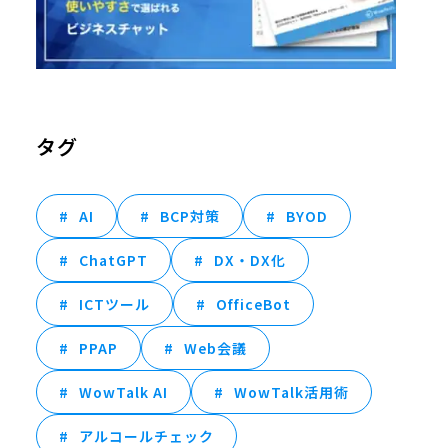
タグ
AI
BCP対策
BYOD
ChatGPT
DX・DX化
ICTツール
OfficeBot
PPAP
Web会議
WowTalk AI
WowTalk活用術
アルコールチェック