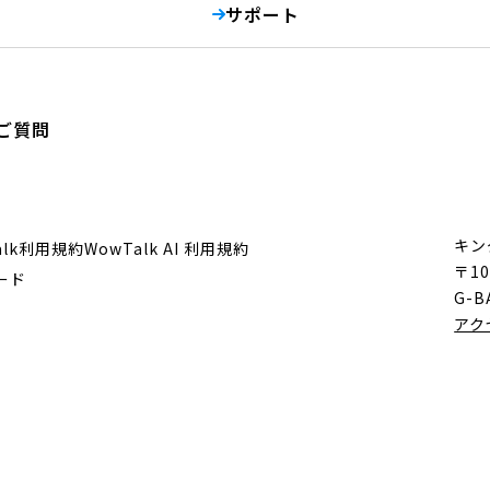
サポート
ご質問
キン
alk利用規約
WowTalk AI 利用規約
〒10
ード
G-B
アク