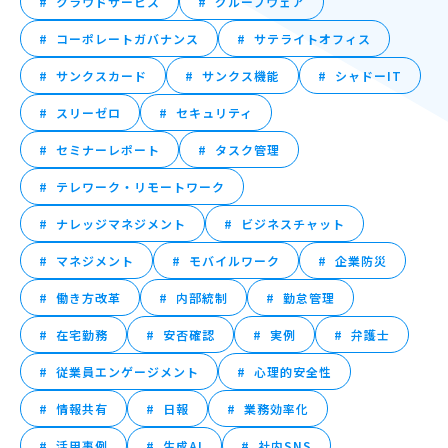
クラウドサービス
グループウェア
コーポレートガバナンス
サテライトオフィス
サンクスカード
サンクス機能
シャドーIT
スリーゼロ
セキュリティ
セミナーレポート
タスク管理
テレワーク・リモートワーク
ナレッジマネジメント
ビジネスチャット
マネジメント
モバイルワーク
企業防災
働き方改革
内部統制
勤怠管理
在宅勤務
安否確認
実例
弁護士
従業員エンゲージメント
心理的安全性
情報共有
日報
業務効率化
活用事例
生成AI
社内SNS