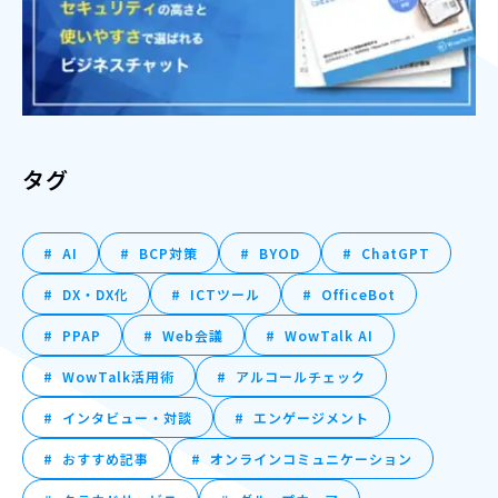
タグ
AI
BCP対策
BYOD
ChatGPT
DX・DX化
ICTツール
OfficeBot
PPAP
Web会議
WowTalk AI
WowTalk活用術
アルコールチェック
インタビュー・対談
エンゲージメント
おすすめ記事
オンラインコミュニケーション