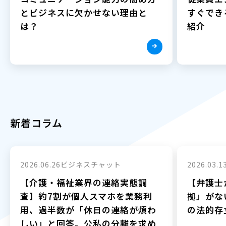
とビジネスに欠かせない理由と
すぐでき
は？
紹介
新着コラム
2026.06.26
ビジネスチャット
2026.03.1
【介護・福祉業界の連絡実態調
【弁護士
査】約7割が個人スマホを業務利
拠」がな
用、過半数が「休日の連絡が煩わ
の法的存
しい」と回答。公私の分離を求め