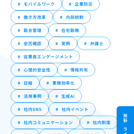
モバイルワーク
企業防災
働き方改革
内部統制
勤怠管理
在宅勤務
安否確認
実例
弁護士
従業員エンゲージメント
心理的安全性
情報共有
日報
業務効率化
活用事例
生成AI
社内SNS
社内イベント
無料トライアル
社内コミュニケーション
社内制度