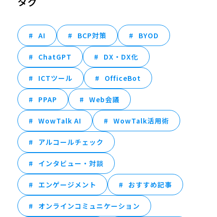
タグ
AI
BCP対策
BYOD
ChatGPT
DX・DX化
ICTツール
OfficeBot
PPAP
Web会議
WowTalk AI
WowTalk活用術
アルコールチェック
インタビュー・対談
エンゲージメント
おすすめ記事
オンラインコミュニケーション