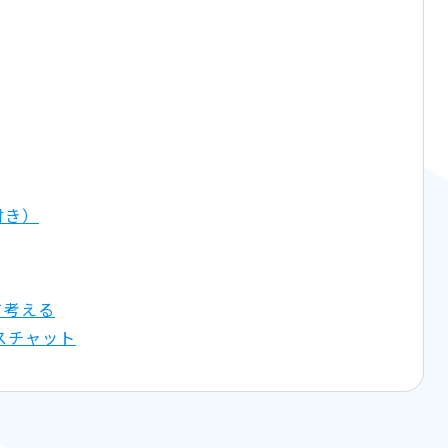
付き）
て考える
スチャット