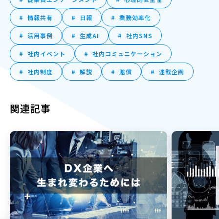
情報共有
日報
業務効率化
活用事例
生成AI
社内SNS
社内イベント
社内コミュニケーション
社内制度
解説
賠償
連載企画
関連記事