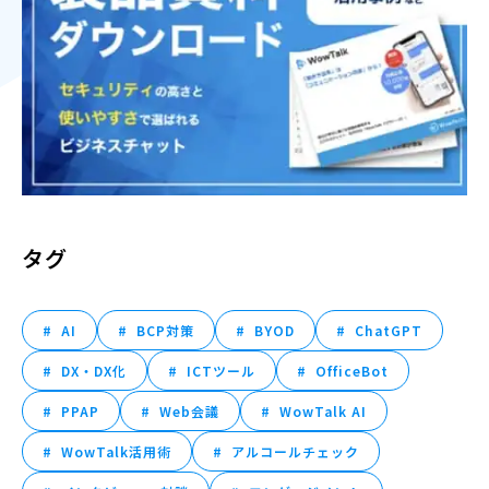
タグ
AI
BCP対策
BYOD
ChatGPT
DX・DX化
ICTツール
OfficeBot
PPAP
Web会議
WowTalk AI
WowTalk活用術
アルコールチェック