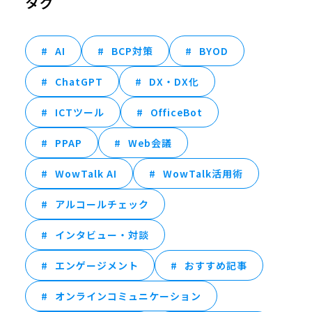
タグ
AI
BCP対策
BYOD
ChatGPT
DX・DX化
ICTツール
OfficeBot
PPAP
Web会議
WowTalk AI
WowTalk活用術
アルコールチェック
インタビュー・対談
エンゲージメント
おすすめ記事
オンラインコミュニケーション