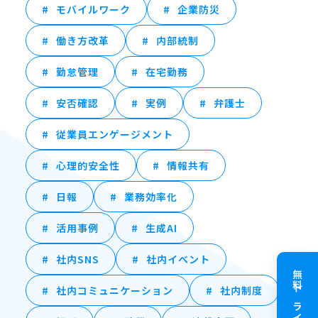
モバイルワーク
企業防災
働き方改革
内部統制
勤怠管理
在宅勤務
安否確認
実例
弁護士
従業員エンゲージメント
心理的安全性
情報共有
日報
業務効率化
活用事例
生成AI
社内SNS
社内イベント
無料トライアル
社内コミュニケーション
社内制度