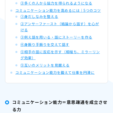
③多くの人から協力を得られるようになる
コミュニケーション能力を高めるには｜5つのコツ
①身だしなみを整える
②アンサーファースト（結論から話す）を心が
ける
③例え話を用いる・話にストーリーを作る
④身振り手振りを交えて話す
⑤相手の話に反応を示す（相槌ち、ミラーリン
グ効果）
⑤互いのメリットを見据える
コミュニケーション能力を鍛えて仕事を円滑に
コミュニケーション能力＝意思疎通を成立させ
る力