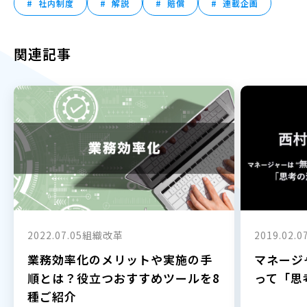
社内制度
解説
賠償
連載企画
関連記事
2022.07.05
組織改革
2019.02.0
業務効率化のメリットや実施の手
マネージ
順とは？役立つおすすめツールを8
って「思
種ご紹介