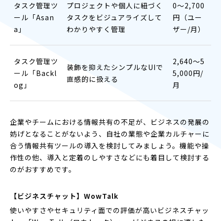
タスク管理ツ
プロジェクトや個人に紐づく
0〜2,700
ール「Asan
タスクをビジュアライズして
円（ユー
a」
わかりやすく管理
ザー/月）
タスク管理ツ
2,640〜5
装飾を抑えたシンプルなUIで
ール「Backl
5,000円/
直感的に扱える
og」
月
企業やチームにおける情報共有の不足が、ビジネスの発展の
妨げとなることがないよう、自社の業態や企業カルチャーに
合う情報共有ツールの導入を検討してみましょう。機能や操
作性の他、導入と定着のしやすさなどにも着目して検討する
のがおすすめです。
【ビジネスチャット】WowTalk
使いやすさやセキュリティ面での評価が高いビジネスチャッ