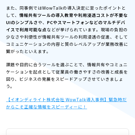
また、同事例ではWowTalkの導入決定に至ったポイントと
して、
情報共有ツールの導入教育や利用浸透コストが不要な
UIのシンプルさ
や、
PCやスマートフォンなどのマルチデバ
イスで利用可能な点
などが挙げられています。現場の負担の
少なさや利便性が情報共有ツールの利用浸透の促進、そして
コミュニケーションの内容と質のレベルアップが業務改善に
繋がったといえます。
課題や目的に合うツールを選ぶことで、情報共有やコミュニ
ケーションを起点として従業員の働きやすさの改善と成長を
図り、ビジネスの発展をスピードアップさせていきましょ
う。
【イオンディライト株式会社 WowTalk導入事例】緊急時だ
からこそ正確な情報をスピーディーに！