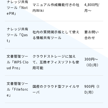
ナレッジ共有
マニュアル作成機能付きの社
4,800円/
ツール「Not
内Wiki
月〜
ePM」
ナレッジ共有
社内の質問掲示板として使え
要お問い
ツール「Qas
る情報共有ツール
合わせ
t」
文書管理ツー
クラウドストレージに加え
300円〜
ル「WPS Clo
て、互換オフィスソフトも使
（ID/月）
ud Pro」
用可能
文書管理ツー
国産のクラウド型ファイルサ
900円（I
ル「Fileforc
ーバ
D/月）
e」