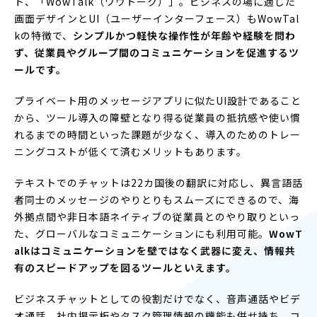
ト、「WowTalk（ワウトーク）」。ビジネスの場に適した
画面デザインとUI（ユーザーインターフェース）もWowTal
kの特徴で、
シンプルかつ軽快な操作性が年齢や経験を問わ
ず、従業員やグループ間のコミュニケーションを促進するツ
ールです。
プライベート用のメッセージアプリに似たUI設計であること
から、ツール導入の障壁となり得る従業員の抵抗感や使い慣
れるまでの時間といった課題が少なく、導入のためのトレー
ニングコストが低くて済むメリットもあります。
テキストでのチャットは22カ国後の翻訳に対応し、異言語話
者同士のメッセージのやりとりもスムーズにできるので、海
外拠点間や非日本語ネイティブの従業員とのやり取りといっ
た、グローバルなコミュニケーションにも利用可能。
WowT
alkはコミュニケーションを壁ではなく武器に変え、情報共
有のスピードアップを図るツールといえます。
ビジネスチャットとしての役割だけでなく、音声通話やビデ
オ通話、社内掲示板やタスク管理情報の機能も併せ持ち、コ