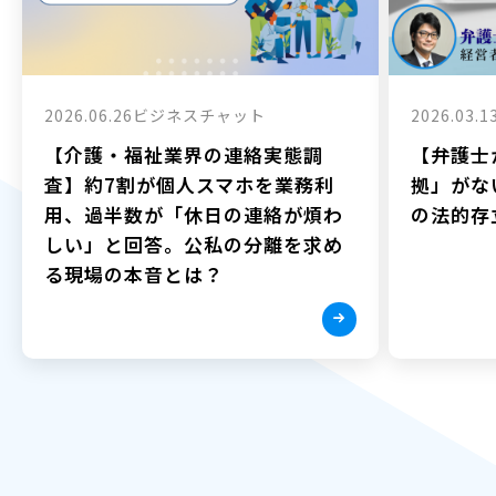
2026.06.26
ビジネスチャット
2026.03.1
【介護・福祉業界の連絡実態調
【弁護士
査】約7割が個人スマホを業務利
拠」がな
用、過半数が「休日の連絡が煩わ
の法的存
しい」と回答。公私の分離を求め
る現場の本音とは？