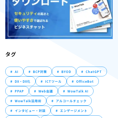
タグ
AI
BCP対策
BYOD
ChatGPT
DX・DX化
ICTツール
OfficeBot
PPAP
Web会議
WowTalk AI
WowTalk活用術
アルコールチェック
インタビュー・対談
エンゲージメント