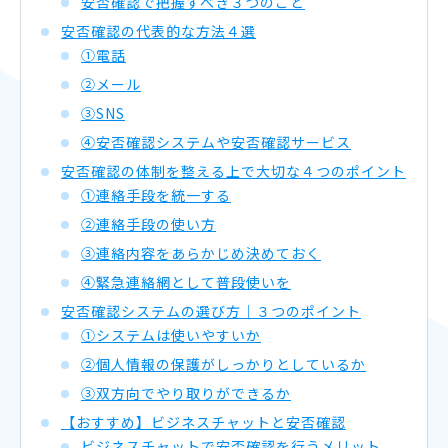
安否確認で把握すべき３つのこと
安否確認の代表的な方法４選
①電話
②メール
③SNS
④安否確認システムや安否確認サービス
安否確認の体制を整える上で大切な４つのポイント
①連絡手段を統一する
②連絡手段の使い方
③連絡内容をあらかじめ決めておく
④緊急連絡網として普段使いを
安否確認システムの選び方｜３つのポイント
①システムは使いやすいか
②個人情報の保護がしっかりとしているか
③双方向でやり取りができるか
【おすすめ】ビジネスチャットと安否確認
ビジネスチャットで安否確認を行うメリット