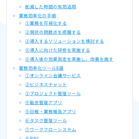
削減した時間の有効活用
業務効率化の手順
①業務を可視化する
②現状の問題点を把握する
③導入するソリューションを検討する
④導入に向けた研修を実施する
⑤導入後の効果測定を実施し、改善を施す
業務効率化ツール8選
①オンライン会議サービス
②ビジネスチャット
③プロジェクト管理ツール
④勤怠管理アプリ
⑤日報・業務報告アプリ
⑥タスク管理ツール
⑦ワークフローシステム
⑧RPA