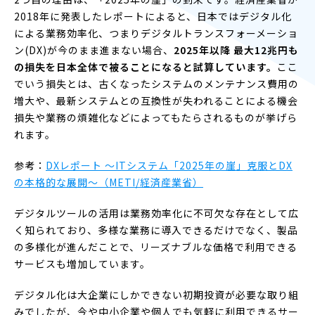
2018年に発表したレポートによると、日本ではデジタル化
による業務効率化、つまりデジタルトランスフォーメーショ
ン(DX)が今のまま進まない場合、
2025年以降 最大12兆円も
の損失を日本全体で被ることになると試算しています。
ここ
でいう損失とは、古くなったシステムのメンテナンス費用の
増大や、最新システムとの互換性が失われることによる機会
損失や業務の煩雑化などによってもたらされるものが挙げら
れます。
参考：
DXレポート ～ITシステム「2025年の崖」克服とDX
の本格的な展開～（METI/経済産業省）
デジタルツールの活用は業務効率化に不可欠な存在として広
く知られており、多様な業務に導入できるだけでなく、製品
の多様化が進んだことで、リーズナブルな価格で利用できる
サービスも増加しています。
デジタル化は大企業にしかできない初期投資が必要な取り組
みでしたが、今や中小企業や個人でも気軽に利用できるサー