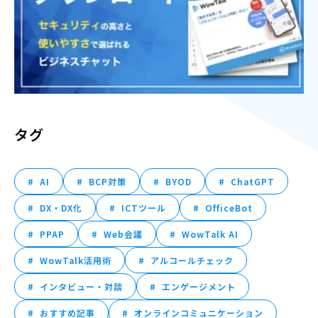
タグ
AI
BCP対策
BYOD
ChatGPT
DX・DX化
ICTツール
OfficeBot
PPAP
Web会議
WowTalk AI
WowTalk活用術
アルコールチェック
インタビュー・対談
エンゲージメント
おすすめ記事
オンラインコミュニケーション