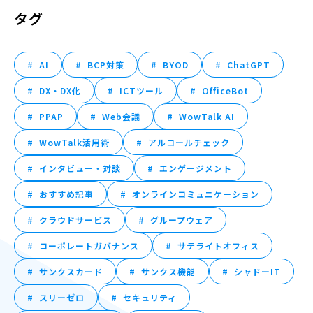
タグ
AI
BCP対策
BYOD
ChatGPT
DX・DX化
ICTツール
OfficeBot
PPAP
Web会議
WowTalk AI
WowTalk活用術
アルコールチェック
インタビュー・対談
エンゲージメント
おすすめ記事
オンラインコミュニケーション
クラウドサービス
グループウェア
コーポレートガバナンス
サテライトオフィス
サンクスカード
サンクス機能
シャドーIT
スリーゼロ
セキュリティ