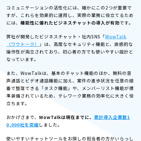
コミュニケーションの活性化には、確かにこの2つが重要で
すが、これらを効果的に運用し、実際の業務に役立てるため
には、
機能性に優れたビジネスチャットの導入が有効
です。
弊社が開発したビジネスチャット・社内SNS「
WowTalk
（ワウトーク）
」は、高度なセキュリティ機能と、直感的な
操作性が両立されており、初心者の方でも使いやすい設計と
なっています。
また、WowTalkは、基本のチャット機能のほか、無料の音
声通話とビデオ通話機能に加え、案件の進歩状況を任意の順
番で整理できる「タスク機能」や、メンバーリスト機能が標
準装備されているため、テレワーク業務の効率化に大きく役
立ちます。
おかげさまで、
WowTalkは現在までに、
累計導入企業数1
0,000社を突破
しました。
使いやすいチャットツールをお探しの担当者の方がいらっし