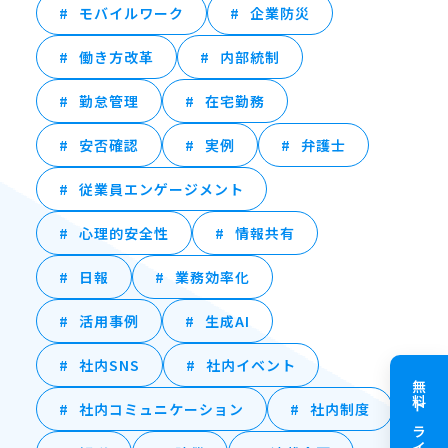
モバイルワーク
企業防災
働き方改革
内部統制
勤怠管理
在宅勤務
安否確認
実例
弁護士
従業員エンゲージメント
心理的安全性
情報共有
日報
業務効率化
活用事例
生成AI
社内SNS
社内イベント
無料トライアル
社内コミュニケーション
社内制度