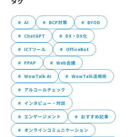
タグ
AI
BCP対策
BYOD
ChatGPT
DX・DX化
ICTツール
OfficeBot
PPAP
Web会議
WowTalk AI
WowTalk活用術
アルコールチェック
インタビュー・対談
エンゲージメント
おすすめ記事
オンラインコミュニケーション