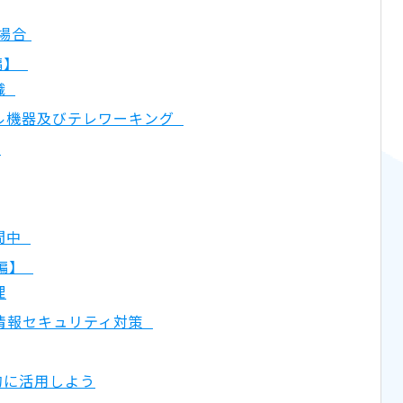
の場合
編】
織
ル機器及びテレワーキング
任
間中
S編】
理
情報セキュリティ対策
的に活用しよう