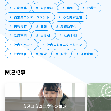
在宅勤務
安否確認
実例
弁護士
従業員エンゲージメント
心理的安全性
情報共有
日報
業務効率化
活用事例
生成AI
社内SNS
社内イベント
社内コミュニケーション
社内制度
解説
賠償
連載企画
関連記事