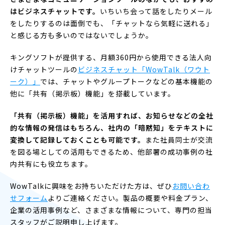
はビジネスチャットです。
いちいち会って話をしたりメール
をしたりするのは面倒でも、「チャットなら気軽に送れる」
と感じる方も多いのではないでしょうか。
キングソフトが提供する、月額360円から使用できる法人向
けチャットツールの
ビジネスチャット「WowTalk（ワウト
ーク）」
では、チャットやグループトークなどの基本機能の
他に「共有（掲示板）機能」を搭載しています。
「共有（掲示板）機能」を活用すれば、お知らせなどの全社
的な情報の発信はもちろん、社内の「暗黙知」をテキストに
変換して記録しておくことも可能です。
また社員同士が交流
を図る場としての活用もできるため、他部署の成功事例の社
内共有にも役立ちます。
WowTalkに興味をお持ちいただけた方は、ぜひ
お問い合わ
せフォーム
よりご連絡ください。製品の概要や料金プラン、
企業の活用事例など、さまざまな情報について、専門の担当
スタッフがご説明申し上げます。