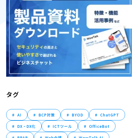
タグ
AI
BCP対策
BYOD
ChatGPT
DX・DX化
ICTツール
OfficeBot
PPAP
Web会議
WowTalk AI