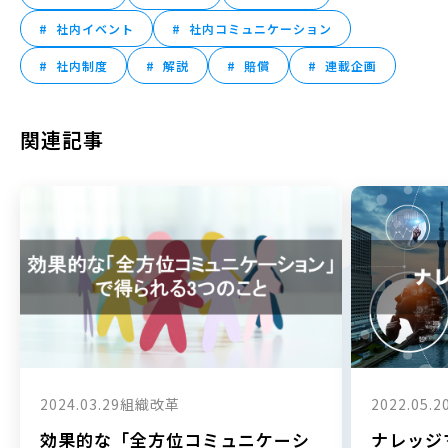
社内イベント
社内コミュニケーション
社内制度
解説
賠償
連載企画
関連記事
2024.03.29
組織改革
2022.05.2
効果的な「全方位コミュニケーシ
ナレッジ