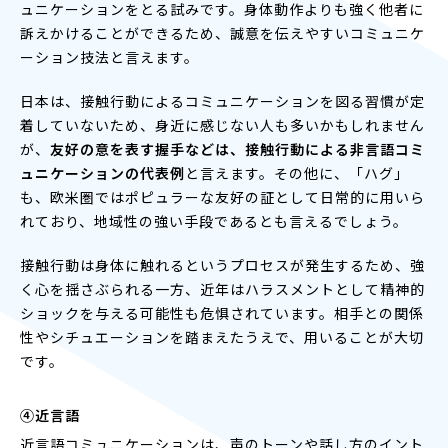
ュニケーションをとる試みです。身体動作よりも強く他者に
訴えかけることができるため、誠意を伝えやすいコミュニケ
ーション技法と言えます。
日本は、接触行動によるコミュニケーションを図る習慣が定
着していないため、身近に感じない人も多いかもしれません
が、
友好の意を表す握手などは、接触行動による非言語コミ
ュニケーションの代表例
と言えます。その他に、「ハグ」
も、欧米圏ではポピュラーな友好の証として日常的に用いら
れており、地域性の強い手段であるとも言えるでしょう。
接触行動は身体に触れるというプロセスが発生するため、強
く心を揺さぶられる一方、近年はハラスメントとして精神的
ショックを与える可能性も危惧されています。相手との関係
性やシチュエーションを踏まえたうえで、用いることが大切
です。
④近言語
近言語コミュニケーションは、声のトーンや話し方のイント