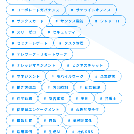
コーポレートガバナンス
サテライトオフィス
サンクスカード
サンクス機能
シャドーIT
スリーゼロ
セキュリティ
セミナーレポート
タスク管理
テレワーク・リモートワーク
ナレッジマネジメント
ビジネスチャット
マネジメント
モバイルワーク
企業防災
働き方改革
内部統制
勤怠管理
在宅勤務
安否確認
実例
弁護士
従業員エンゲージメント
心理的安全性
情報共有
日報
業務効率化
活用事例
生成AI
社内SNS