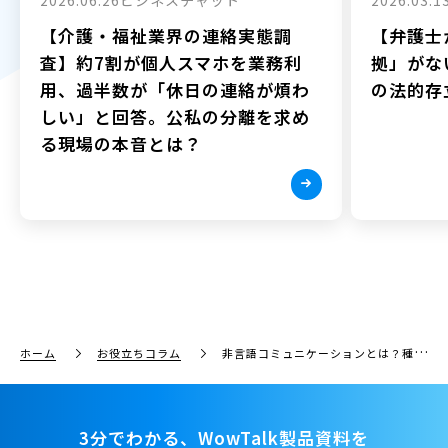
【介護・福祉業界の連絡実態調
【弁護士
査】約7割が個人スマホを業務利
拠」がな
用、過半数が「休日の連絡が煩わ
の法的存
しい」と回答。公私の分離を求め
る現場の本音とは？
ホーム
お役立ちコラム
非言語コミュニケーションとは？種類と役割を解説！ビジネスの活用法も紹介
3分でわかる、WowTalk製品資料を