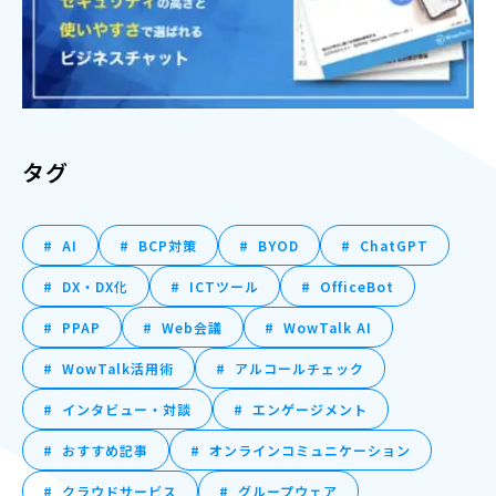
タグ
AI
BCP対策
BYOD
ChatGPT
DX・DX化
ICTツール
OfficeBot
PPAP
Web会議
WowTalk AI
WowTalk活用術
アルコールチェック
インタビュー・対談
エンゲージメント
おすすめ記事
オンラインコミュニケーション
クラウドサービス
グループウェア