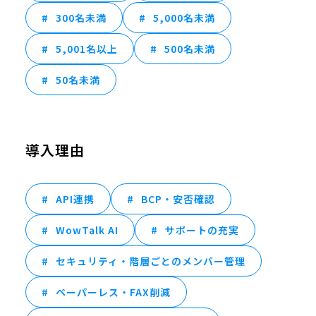
300名未満
5,000名未満
5,001名以上
500名未満
50名未満
導入理由
API連携
BCP・安否確認
WowTalk AI
サポートの充実
セキュリティ・階層ごとのメンバー管理
ペーパーレス・FAX削減