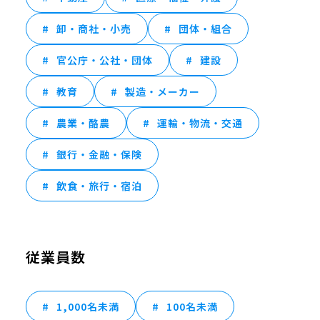
卸・商社・小売
団体・組合
官公庁・公社・団体
建設
教育
製造・メーカー
農業・酪農
運輸・物流・交通
銀行・金融・保険
飲食・旅行・宿泊
従業員数
1,000名未満
100名未満