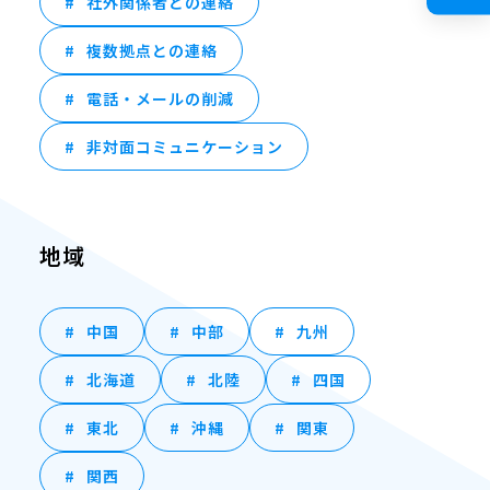
社外関係者との連絡
複数拠点との連絡
電話・メールの削減
非対面コミュニケーション
地域
中国
中部
九州
北海道
北陸
四国
東北
沖縄
関東
関西