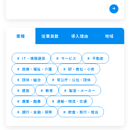
業種
従業員数
導入理由
地域
IT・情報通信
サービス
不動産
医療・福祉・介護
卸・商社・小売
団体・組合
官公庁・公社・団体
建設
教育
製造・メーカー
農業・酪農
運輸・物流・交通
銀行・金融・保険
飲食・旅行・宿泊