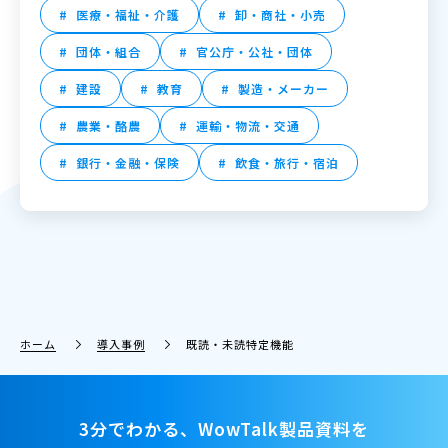
医療・福祉・介護
卸・商社・小売
団体・組合
官公庁・公社・団体
建設
教育
製造・メーカー
農業・酪農
運輸・物流・交通
銀行・金融・保険
飲食・旅行・宿泊
ホーム
導入事例
既読・未読特定機能
3分でわかる、WowTalk製品資料を