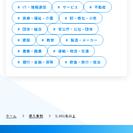
IT・情報通信
サービス
不動産
医療・福祉・介護
卸・商社・小売
団体・組合
官公庁・公社・団体
建設
教育
製造・メーカー
農業・酪農
運輸・物流・交通
銀行・金融・保険
飲食・旅行・宿泊
ホーム
導入事例
5,001名以上