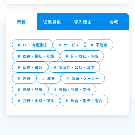
業種
従業員数
導入理由
地域
IT・情報通信
サービス
不動産
医療・福祉・介護
卸・商社・小売
団体・組合
官公庁・公社・団体
建設
教育
製造・メーカー
農業・酪農
運輸・物流・交通
銀行・金融・保険
飲食・旅行・宿泊