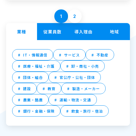
1
2
業種
従業員数
導入理由
地域
IT・情報通信
サービス
不動産
医療・福祉・介護
卸・商社・小売
団体・組合
官公庁・公社・団体
建設
教育
製造・メーカー
農業・酪農
運輸・物流・交通
銀行・金融・保険
飲食・旅行・宿泊