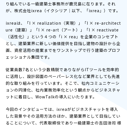
り組んでいる一級建築士事務所が鹿児島に在ります。それ
が、株式会社ixrea（イクシリア｜以下、「ixrea」）です。
ixreaは、「I × realization（実現）」「I × re-architect
ure（建築）」「I × re-art（アート）」「I × reactivate
（活性化）」という４つの「i × rea」を企業のコンセプト
とし、建築業界に新しい価値提供を目指し建物の設計から企
画、資産活用の提案までをワンストップで行う建築のプロフ
ェッショナル集団です。
従業員数7名という少数精鋭でありながらITツールを効率的
に活用し、設計図面のペーパーレス化など業界としても先進
的な取り組みを行っています。そこで、社内コミュニケーシ
ョンの円滑化、社内業務効率化という観点からビジネスチャ
ットに着目し、WowTalkの導入にいたります。
今回のインタビューでは、ixreaがビジネスチャットを導入
した背景やその活用方法のほか、建築業界として目指してい
ることについて、代表取締役であり一級建築士の吉田浩司 様