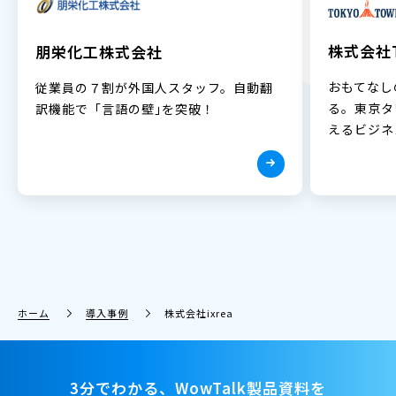
株式会社T
朋栄化工株式会社
おもてなし
従業員の７割が外国人スタッフ。自動翻
る。東京タ
訳機能で「言語の壁｣を突破！
えるビジネ
ホーム
導入事例
株式会社ixrea
3分でわかる、WowTalk製品資料を