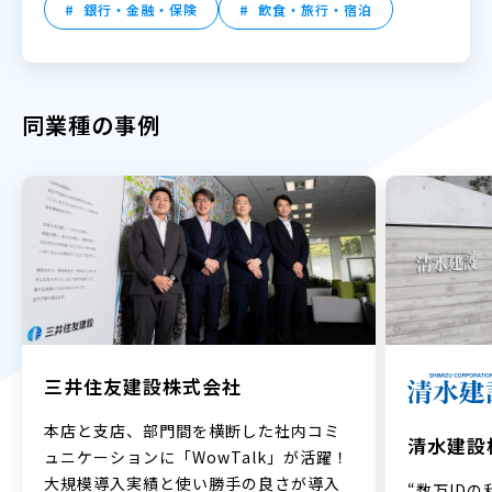
銀行・金融・保険
飲食・旅行・宿泊
同業種の事例
三井住友建設株式会社
本店と支店、部門間を横断した社内コミ
清水建設
ュニケーションに「WowTalk」が活躍！
大規模導入実績と使い勝手の良さが導入
“数万IDの