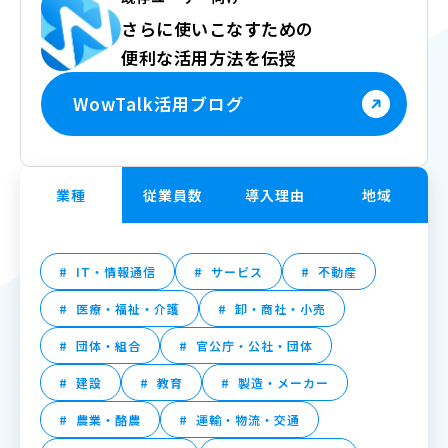
さらに使いこなすための
便利な活用方法を伝授
WowTalk活用ブログ
業種
従業員数
導入理由
地域
IT・情報通信
サービス
不動産
医療・福祉・介護
卸・商社・小売
団体・組合
官公庁・公社・団体
建設
教育
製造・メーカー
農業・酪農
運輸・物流・交通