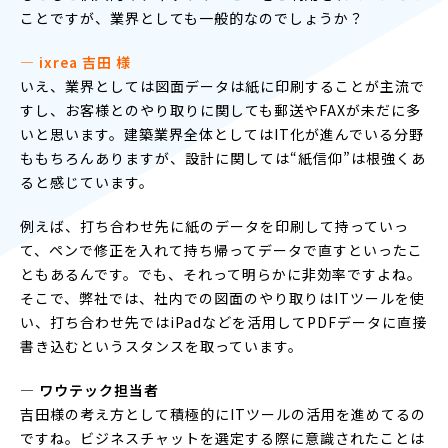
ことですが、業界としても一般的なのでしょうか？
― ixrea 吉田 様
いえ、業界としては図面データは紙に印刷することが主流で
すし、お客様とのやり取りに関しても郵送やFAXが未だに多
いと思います。建築業界全体としてはIT化が進んでいる分野
ももちろんありますが、設計に関しては“紙信仰”は根強くあ
ると感じています。
例えば、打ち合わせ先に紙のデータを印刷して持っていっ
て、ペンで修正を入れて持ち帰ってデータで直すといったこ
ともあるんです。でも、それって明らかに非効率ですよね。
そこで、弊社では、社内での図面のやり取りはITツールを使
い、打ち合わせ先ではiPadなどを活用してPDFデータに直接
書き込むというスタンスを取っています。
― ワウテック担当者
吉田様の考え方として積極的にITツールの活用を進めてるの
ですね。ビジネスチャットを選定する際に意識されたことは