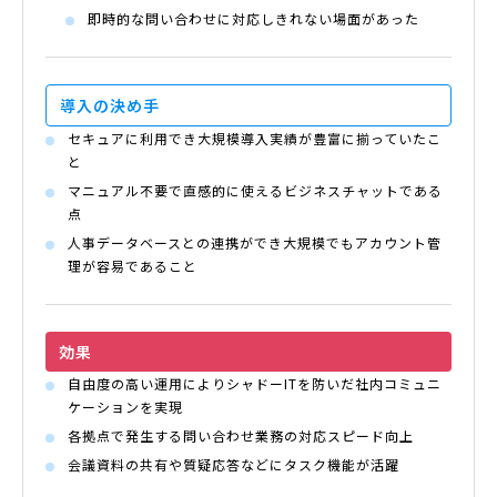
即時的な問い合わせに対応しきれない場面があった
導入の
決め手
セキュアに利用でき大規模導入実績が豊富に揃っていたこ
と
マニュアル不要で直感的に使えるビジネスチャットである
点
人事データベースとの連携ができ大規模でもアカウント管
理が容易であること
効果
自由度の高い運用によりシャドーITを防いだ社内コミュニ
ケーションを実現
各拠点で発生する問い合わせ業務の対応スピード向上
会議資料の共有や質疑応答などにタスク機能が活躍