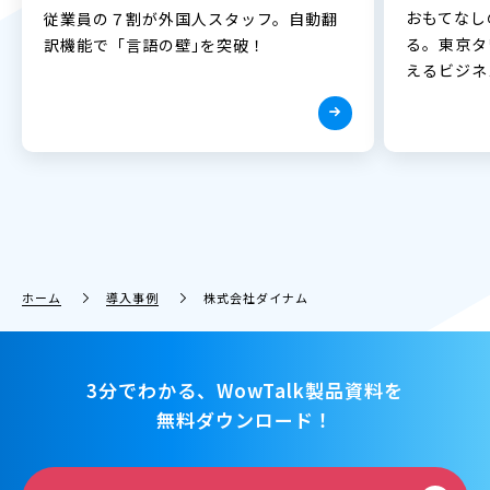
おもてなし
従業員の７割が外国人スタッフ。自動翻
る。東京タ
訳機能で「言語の壁｣を突破！
えるビジネ
ホーム
導入事例
株式会社ダイナム
3分でわかる、WowTalk製品資料を
無料ダウンロード！