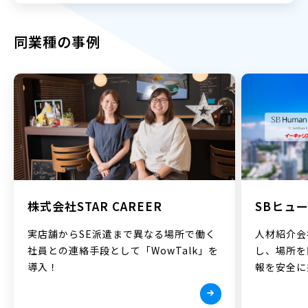
同業種の事例
株式会社STAR CAREER
SBヒュ
実店舗からSE派遣まで異なる場所で働く
人材紹介会
社員との連絡手段として「WowTalk」を
し、場所を
導入！
報を安全に