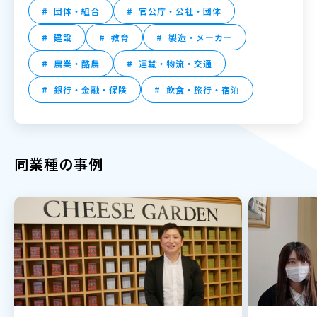
団体・組合
官公庁・公社・団体
建設
教育
製造・メーカー
農業・酪農
運輸・物流・交通
銀行・金融・保険
飲食・旅行・宿泊
同業種の事例