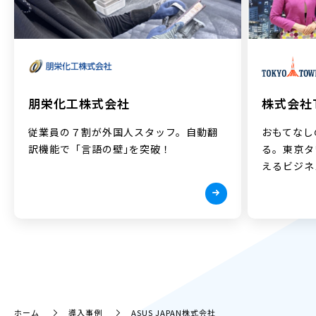
株式会社T
朋栄化工株式会社
おもてなし
従業員の７割が外国人スタッフ。自動翻
る。東京タ
訳機能で「言語の壁｣を突破！
えるビジネ
ホーム
導入事例
ASUS JAPAN株式会社