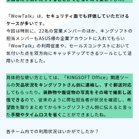
「WowTalk」は、
セキュリティ面でも評価していただける
ケースが多い
です。
今回は特別に、22名の営業メンバーのほか、キングソフトの
担当メンバーもASUS様の企業アカウントに入れてもらい
「WowTalk」の利用促進や、セールスコンテストにおいて
気付いた点を双方向にキャッチアップできるツールとして活
用いただきました。
具体的な使い方としては、「KINGSOFT Office」関連ツー
ルの
欠品状況をキングソフトさん側に連絡し、すぐ郵送対応
してもらったり。
装飾物や販促物の写真をその場で撮影し送
信できる
ので、従来のように弊社担当者が状況を確認し、希
望数を取りまとめてからキングソフトさん側に伝えると言っ
た
手間やタイムロスを省く
ことができましたね。
各チーム内での利用状況はいかがでしたか？