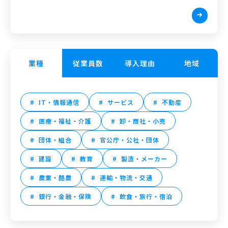
業種
従業員数
導入理由
地域
IT・情報通信
サービス
不動産
医療・福祉・介護
卸・商社・小売
団体・組合
官公庁・公社・団体
建設
教育
製造・メーカー
農業・酪農
運輸・物流・交通
銀行・金融・保険
飲食・旅行・宿泊