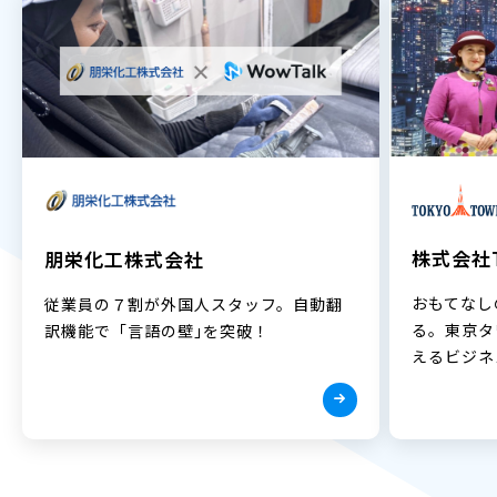
株式会社T
朋栄化工株式会社
おもてなし
従業員の７割が外国人スタッフ。自動翻
る。東京タ
訳機能で「言語の壁｣を突破！
えるビジネ